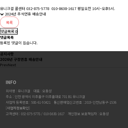
유니크걸 콜센터 032-875-5778 010-8638-1617 평일오전 10시~오후5시.
2024년 추석연휴 배송안내
목록
댓글목록 0
댓글목록
등록된 댓글이 없습니다.
공지사항
2026년 구정연휴 배송안내
Prev
Next
INFO
회사명 : 유니크걸
대표 : 오동성
주소 : 인천 광역시 미추홀구 미추홀대로 701 B1 유니크걸
사업자 등록번호 : 508-61-93421
통신판매업신고번호 : 2019-인천남동구-1536
[
사업자정보확인
]
고객센터 : 032-875-5778 / 010-8638-1617
개인정보 보호책임자 : 오동성