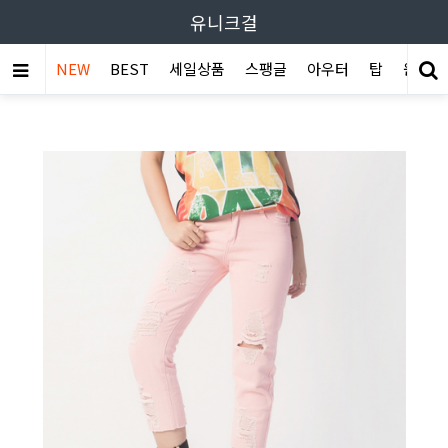
유니크걸
NEW
BEST
세일상품
스팽글
아우터
탑
원피스