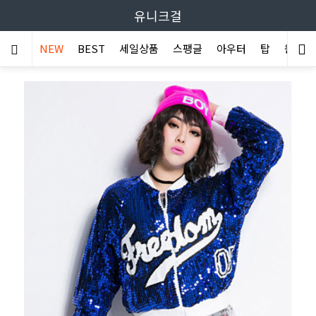
유니크걸
NEW
BEST
세일상품
스팽글
아우터
탑
원피스