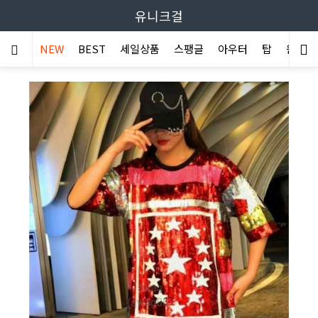
유니크걸
NEW
BEST
세일상품
스팽글
아우터
탑
원피스