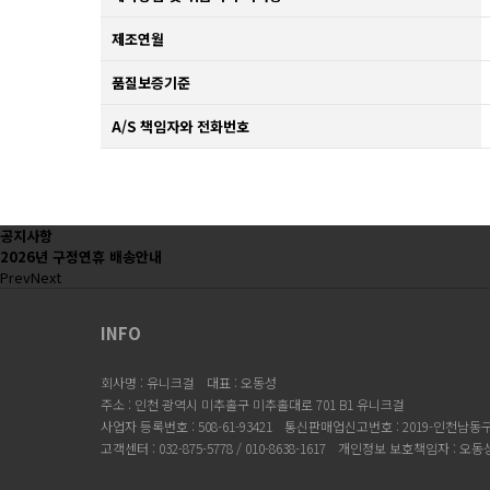
제조연월
품질보증기준
A/S 책임자와 전화번호
공지사항
2026년 구정연휴 배송안내
Prev
Next
INFO
회사명 : 유니크걸
대표 : 오동성
주소 : 인천 광역시 미추홀구 미추홀대로 701 B1 유니크걸
사업자 등록번호 : 508-61-93421
통신판매업신고번호 : 2019-인천남동구-
고객센터 : 032-875-5778 / 010-8638-1617
개인정보 보호책임자 : 오동