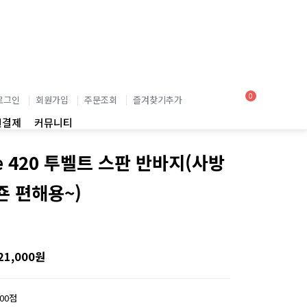
0
로그인
회원가입
주문조회
즐겨찾기추가
인결제
커뮤니티
e 420 투벨트 스판 반바지(사방
죤 편해용~)
21,000원
100점