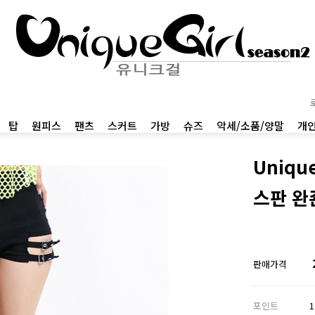
탑
원피스
팬츠
스커트
가방
슈즈
악세/소품/양말
개
Uniqu
스판 완
판매가격
포인트