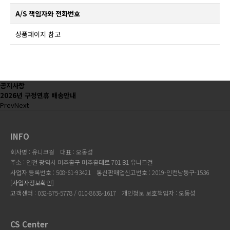
A/S 책임자와 전화번호
상품페이지 참고
공지사항
2026년 구정연휴 배송안내
Prev
Next
INFO
회사명 : 유니크걸
대표 : 오동성
주소 : 인천 광역시 미추홀구 미추홀대로 701 B1 유니크걸
사업자 등록번호 : 508-61-93421
통신판매업신고번호 : 2019-인천남동구-1536
[
사업자정보확인
]
고객센터 : 032-875-5778 / 010-8638-1617
개인정보 보호책임자 : 오동성
CS Center