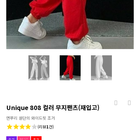
Unique 808 컬러 무지팬츠(재입고)
면쭈리 원단의 와이드핏 조거
(리뷰
1
건)
추천
BEST
품절