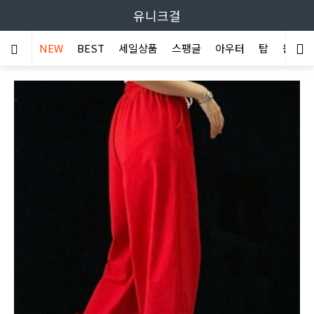
유니크걸
NEW
BEST
세일상품
스팽글
아우터
탑
원피스