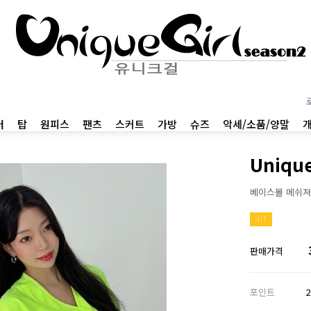
터
탑
원피스
팬츠
스커트
가방
슈즈
악세/소품/양말
Uniqu
베이스볼 메쉬져
HIT
판매가격
포인트