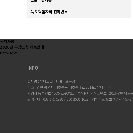
A/S 책임자와 전화번호
공지사항
2026년 구정연휴 배송안내
Prev
Next
INFO
회사명 : 유니크걸
대표 : 오동성
주소 : 인천 광역시 미추홀구 미추홀대로 701 B1 유니크걸
사업자 등록번호 : 508-61-93421
통신판매업신고번호 : 2019-인천남동구-
고객센터 : 032-875-5778 / 010-8638-1617
개인정보 보호책임자 : 오동