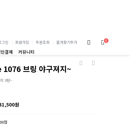
0
로그인
회원가입
주문조회
즐겨찾기추가
개인결제
커뮤니티
e 1076 브링 야구져지~
지 3탄~
31,500원
200점