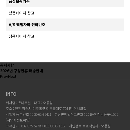
품질보증기준
상품페이지 참고
A/S 책임자와 전화번호
상품페이지 참고
공지사항
2026년 구정연휴 배송안내
Prev
Next
INFO
회사명 : 유니크걸
대표 : 오동성
주소 : 인천 광역시 미추홀구 미추홀대로 701 B1 유니크걸
사업자 등록번호 : 508-61-93421
통신판매업신고번호 : 2019-인천남동구-1536
[
사업자정보확인
]
고객센터 : 032-875-5778 / 010-8638-1617
개인정보 보호책임자 : 오동성