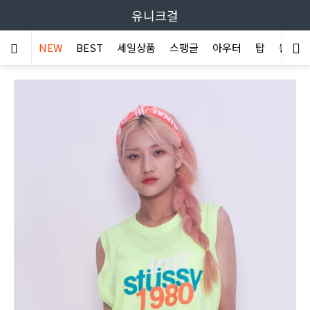
유니크걸
NEW
BEST
세일상품
스팽글
아우터
탑
원피스