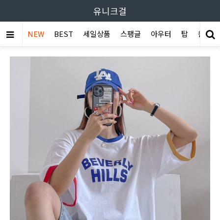
유니크걸
NEW
BEST
세일상품
스팽글
아우터
탑
원피스