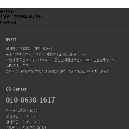
공지사항
2026년 구정연휴 배송안내
Prev
Next
INFO
회사명 : 유니크걸
대표 : 오동성
주소 : 인천 광역시 미추홀구 미추홀대로 701 B1 유니크걸
사업자 등록번호 : 508-61-93421
통신판매업신고번호 : 2019-인천남동구-1536
[
사업자정보확인
]
고객센터 : 032-875-5778 / 010-8638-1617
개인정보 보호책임자 : 오동성
CS Center
010-8638-1617
월 ~ 금 : 10:00 ~ 18:00
점심시간 : 13:00 ~ 14:00
전화주문 : 10:00 ~ 13:00
당일배송 : 15:00 까지 입금시