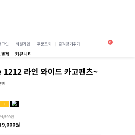
0
로그인
회원가입
주문조회
즐겨찾기추가
인결제
커뮤니티
e 1212 라인 와이드 카고팬츠~
진행
HIT
24,500원
19,000원