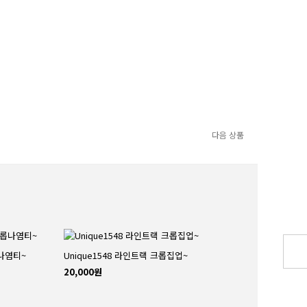
다음 상품
롭나염티~
Unique1548 라인트랙 크롭집업~
20,000원