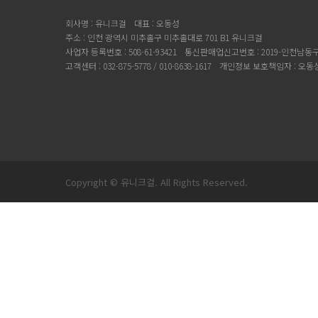
회사명 : 유니크걸
대표 : 오동성
주소 : 인천 광역시 미추홀구 미추홀대로 701 B1 유니크걸
사업자 등록번호 : 508-61-93421
통신판매업신고번호 : 2019-인천남동구-
고객센터 : 032-875-5778 / 010-8638-1617
개인정보 보호책임자 : 오동
Copyright © 유니크걸. All Rights Reserved.