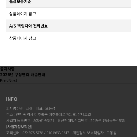
품질보증기준
상품페이지 참고
A/S 책임자와 전화번호
상품페이지 참고
공지사항
2026년 구정연휴 배송안내
Prev
Next
INFO
회사명 : 유니크걸
대표 : 오동성
주소 : 인천 광역시 미추홀구 미추홀대로 701 B1 유니크걸
사업자 등록번호 : 508-61-93421
통신판매업신고번호 : 2019-인천남동구-1536
[
사업자정보확인
]
고객센터 : 032-875-5778 / 010-8638-1617
개인정보 보호책임자 : 오동성