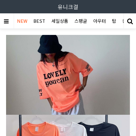
유니크걸
NEW
BEST
세일상품
스팽글
아우터
탑
원피스