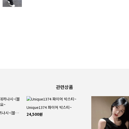
관련상품
Unique1374 파이어 박스티~
Unique1358 물나염 데끼나시~(블랙,핑크컬러, 추가되었어요~
24,500원