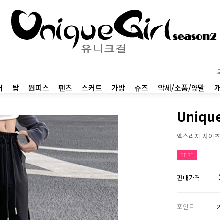
터
탑
원피스
팬츠
스커트
가방
슈즈
악세/소품/양말
Uniq
엑스라지 사이즈
BEST
판매가격
포인트