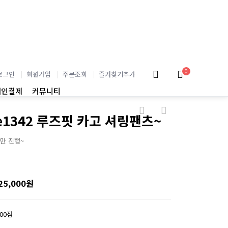
0
로그인
회원가입
주문조회
즐겨찾기추가
개인결제
커뮤니티
ue1342 루즈핏 카고 셔링팬츠~
만 진행~
25,000원
200점