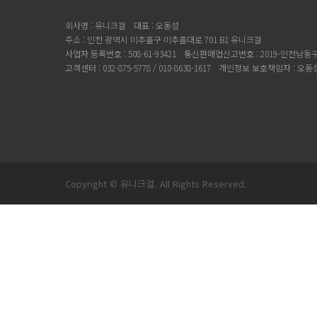
회사명 : 유니크걸
대표 : 오동성
주소 : 인천 광역시 미추홀구 미추홀대로 701 B1 유니크걸
사업자 등록번호 : 508-61-93421
통신판매업신고번호 : 2019-인천남동구-
고객센터 : 032-875-5778 / 010-8638-1617
개인정보 보호책임자 : 오동
Copyright © 유니크걸. All Rights Reserved.