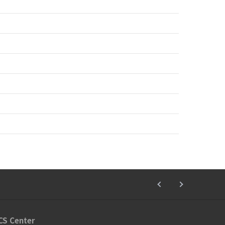
2024년
CS Center