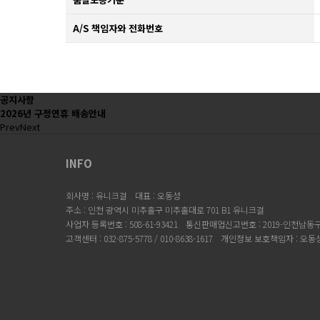
A/S 책임자와 전화번호
공지사항
2026년 구정연휴 배송안내
Prev
Next
INFO
회사명 : 유니크걸
대표 : 오동성
주소 : 인천 광역시 미추홀구 미추홀대로 701 B1 유니크걸
사업자 등록번호 : 508-61-93421
통신판매업신고번호 : 2019-인천남동구-
고객센터 : 032-875-5778 / 010-8638-1617
개인정보 보호책임자 : 오동