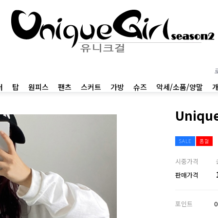
터
탑
원피스
팬츠
스커트
가방
슈즈
악세/소품/양말
Uniqu
SALE
품절
시중가격
판매가격
포인트