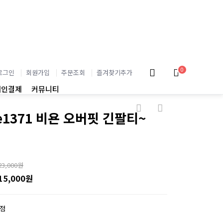
0
로그인
회원가입
주문조회
즐겨찾기추가
개인결제
커뮤니티
e1371 비욘 오버핏 긴팔티~
23,000원
15,000원
0점