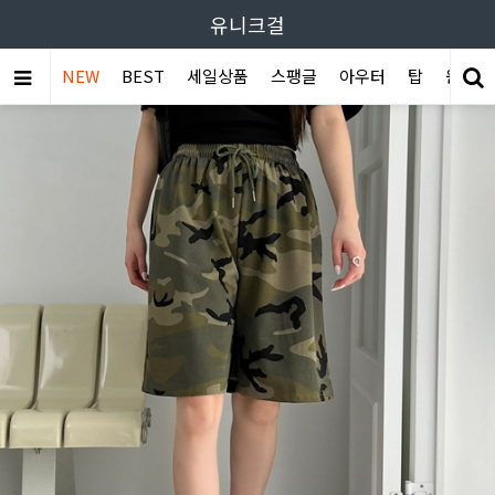
유니크걸
NEW
BEST
세일상품
스팽글
아우터
탑
원피스