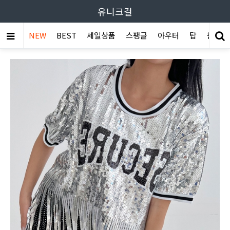
유니크걸
NEW
BEST
세일상품
스팽글
아우터
탑
원피스