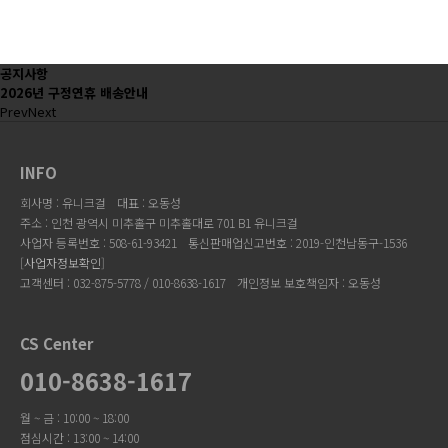
공지사항
2026년 구정연휴 배송안내
Prev
Next
INFO
회사명 : 유니크걸
대표 : 오동성
주소 : 인천 광역시 미추홀구 미추홀대로 701 B1 유니크걸
사업자 등록번호 : 508-61-93421
통신판매업신고번호 : 2019-인천남동구-1536
[
사업자정보확인
]
고객센터 : 032-875-5778 / 010-8638-1617
개인정보 보호책임자 : 오동성
CS Center
010-8638-1617
월 ~ 금 : 10:00 ~ 18:00
점심시간 : 13:00 ~ 14:00