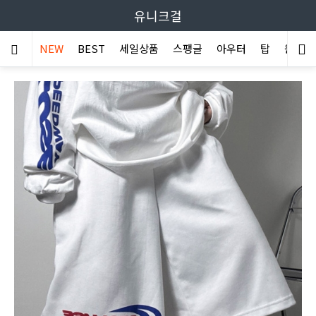
유니크걸
NEW
BEST
세일상품
스팽글
아우터
탑
원피스