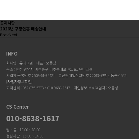
공지사항
2026년 구정연휴 배송안내
Prev
Next
INFO
회사명 : 유니크걸
대표 : 오동성
주소 : 인천 광역시 미추홀구 미추홀대로 701 B1 유니크걸
사업자 등록번호 : 508-61-93421
통신판매업신고번호 : 2019-인천남동구-1536
[
사업자정보확인
]
고객센터 : 032-875-5778 / 010-8638-1617
개인정보 보호책임자 : 오동성
CS Center
010-8638-1617
월 ~ 금 : 10:00 ~ 18:00
점심시간 : 13:00 ~ 14:00