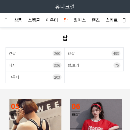
유니크걸
세일상품
스팽글
아우터
탑
원피스
팬츠
스커트
가
탑
긴팔
260
반팔
493
나시
336
탑,브라
75
크롭티
203
05
06
BEST
BEST