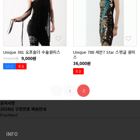
Unique 361 오프숄더 수술원피스
Unique 788 세븐7 Star 스팽글 원피
스
29,000원
9,000원
36,000원
SALE
품절
품절
1
2
공지사항
2026년 구정연휴 배송안내
Prev
Next
INFO