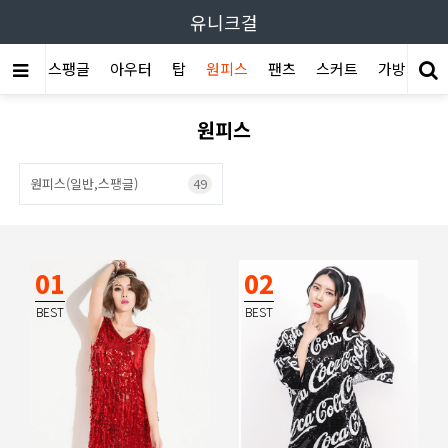
유니크걸
상품
스팽글
아우터
탑
원피스
팬츠
스커트
가방
슈
원피스
원피스(일반,스팽글)
49
01
02
BEST
BEST