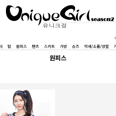
터
탑
원피스
팬츠
스커트
가방
슈즈
악세/소품/양말
원피스
01
BEST