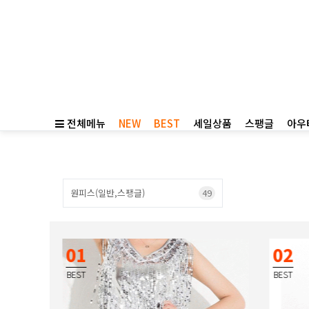
전체메뉴
NEW
BEST
세일상품
스팽글
아우
원피스(일반,스팽글)
49
01
02
BEST
BEST