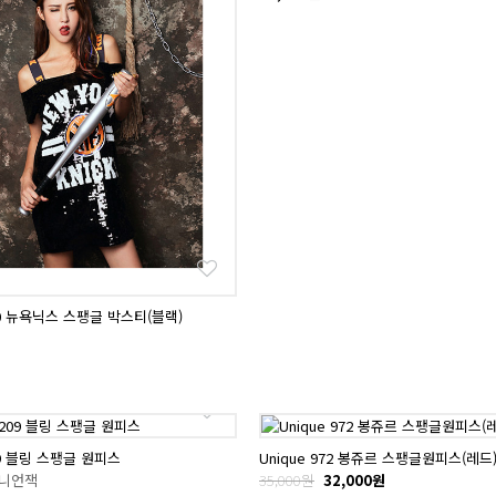
580 뉴욕닉스 스팽글 박스티(블랙)
209 블링 스팽글 원피스
Unique 972 봉쥬르 스팽글원피스(레드
유니언잭
35,000원
32,000원