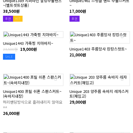
Unique1389 지퍼라인 찰랑수술팬츠
Unique1461 스팽글 밴드 수술스커트
~(벨트셋트상품)
~
38,500원
17,000원
추천
HIT
추천
Unique1443 가죽찡 치마바지~
Unique1403 주름망사 캉캉스컷트~
23,500원
19,000원
21,000원
SALE
Unique1400 프릴 쉬폰 스판스커트~
Unique 203 양주름 속바지 레자스커
(속바지내장)
트(재입고)
허리밴딩방식으로 흘러내리지 않아요
29,000원
^^
26,000원