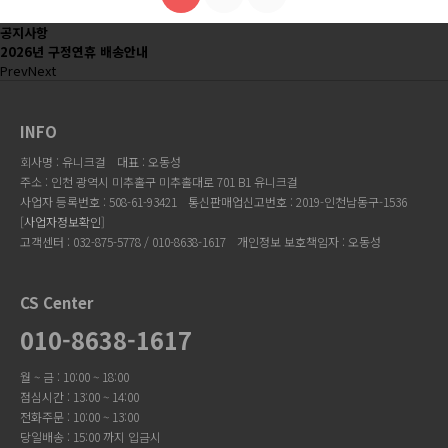
공지사항
2026년 구정연휴 배송안내
Prev
Next
INFO
회사명 : 유니크걸
대표 : 오동성
주소 : 인천 광역시 미추홀구 미추홀대로 701 B1 유니크걸
사업자 등록번호 : 508-61-93421
통신판매업신고번호 : 2019-인천남동구-1536
[
사업자정보확인
]
고객센터 : 032-875-5778 / 010-8638-1617
개인정보 보호책임자 : 오동성
CS Center
010-8638-1617
월 ~ 금 : 10:00 ~ 18:00
점심시간 : 13:00 ~ 14:00
전화주문 : 10:00 ~ 13:00
당일배송 : 15:00 까지 입금시