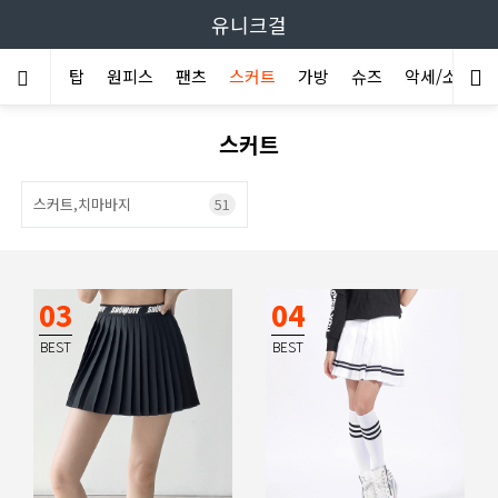
유니크걸
아우터
탑
원피스
팬츠
스커트
가방
슈즈
악세/소품/양
스커트
스커트,치마바지
51
03
04
BEST
BEST