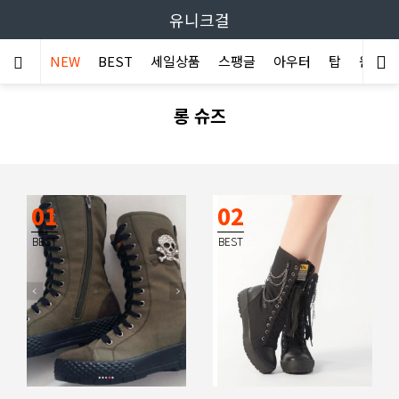
유니크걸
NEW
BEST
세일상품
스팽글
아우터
탑
원피스
롱 슈즈
01
02
BEST
BEST