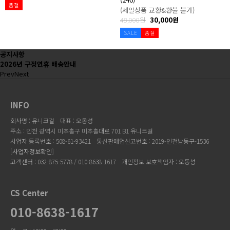
품절
(세일상품 교환&환불 불가)
48,000원
30,000원
SALE
품절
공지사항
2026년 구정연휴 배송안내
Prev
Next
INFO
회사명 : 유니크걸
대표 : 오동성
주소 : 인천 광역시 미추홀구 미추홀대로 701 B1 유니크걸
사업자 등록번호 : 508-61-93421
통신판매업신고번호 : 2019-인천남동구-1536
[
사업자정보확인
]
고객센터 : 032-875-5778 / 010-8638-1617
개인정보 보호책임자 : 오동성
CS Center
010-8638-1617