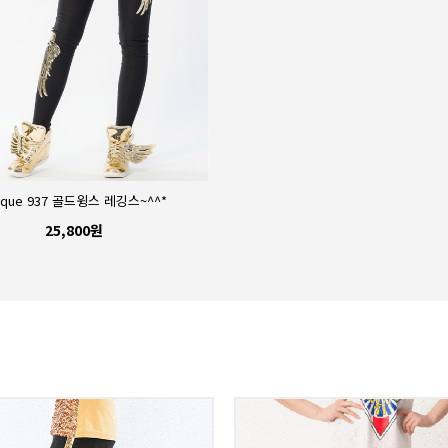
ique 937 골드윙스 레깅스~^^*
Unique 937 실버찡 형광레깅스
25,800원
22,000원