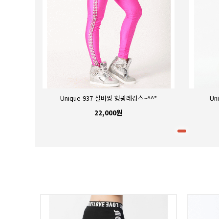
^*
Unique 937 실버찡 형광레깅스~^^*
Un
22,000원