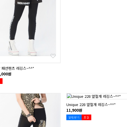
67 패션팬츠 레깅스~^^*
,000원
절
Unique 228 앞절개 레깅스~^^*
11,900원
알림받기
품절