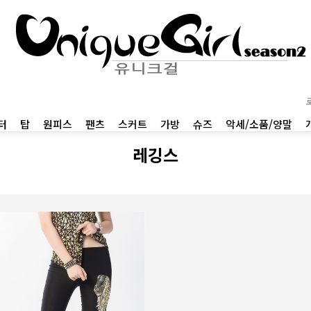
터
탑
원피스
팬츠
스커트
가방
슈즈
악세/소품/양말
레깅스
01
BEST