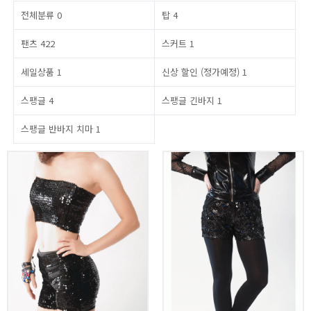
전체분류
0
탑
4
팬츠
422
스커트
1
세일상품
1
신상 할인 (정가예정)
1
스팽글
4
스팽글 긴바지
1
스팽글 반바지 치마
1