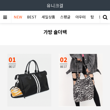
유니크걸
NEW
BEST
세일상품
스팽글
아우터
탑
원피스
가방 숄더백
01
02
BEST
BEST