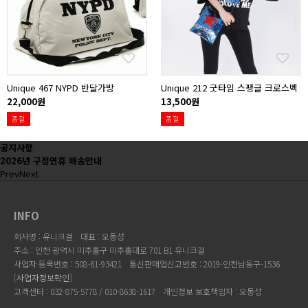
Unique 467 NYPD 반달가방
Unique 212 굿타임 스팽글 크로스벡
22,000원
13,500원
품절
품절
공지사항
2026년 구정연휴 배송안내
Prev
Next
INFO
회사명 : 유니크걸
대표 : 오동성
주소 : 인천 광역시 미추홀구 미추홀대로 701 B1 유니크걸
사업자 등록번호 : 508-61-93421
통신판매업신고번호 : 2019-인천남동구-1536
[
사업자정보확인
]
고객센터 : 032-875-5778 / 010-8638-1617
개인정보 보호책임자 : 오동성