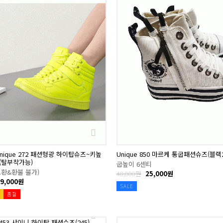
nique 272 패션형광 하이탑슈즈~키높
Unique 850 마르케 통굽패션슈즈(블랙2
(탈부착가능)
굽높이 6센티
교환&환불 불가)
48,000원
25,000원
9,000원
SALE
품절