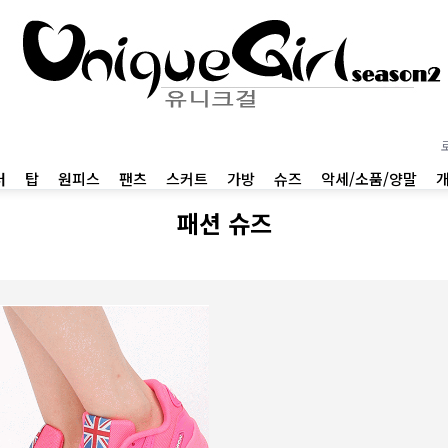
터
탑
원피스
팬츠
스커트
가방
슈즈
악세/소품/양말
패션 슈즈
01
BEST