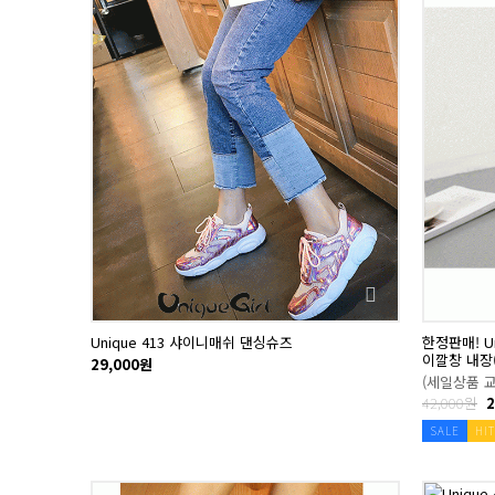
Unique 413 샤이니매쉬 댄싱슈즈
한정판매! U
이깔창 내장
29,000원
(세일상품 
42,000원
2
SALE
HIT