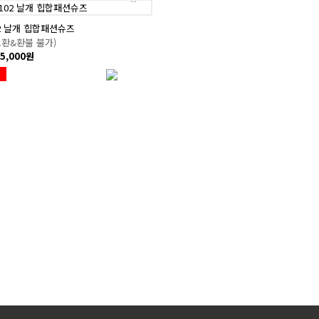
102 날개 힙합패션슈즈
교환&환불 불가)
5,000원
절