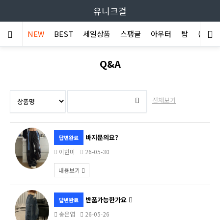
유니크걸
NEW
BEST
세일상품
스팽글
아우터
탑
원피스
Q&A
전체보기
바지문의요?
답변완료
이현미
26-05-30
내용보기
반품가능한가요
답변완료
송은엽
26-05-26