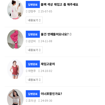
블랙 색상 재입고 좀 해주세요
답변완료
안향주
25-07-05
내용보기
물건 언제들어오나요?
답변완료
김단비
24-11-08
내용보기
재입고문의
답변완료
마현주
24-10-02
내용보기
이너포함인가요?
답변완료
조미선
24-09-30