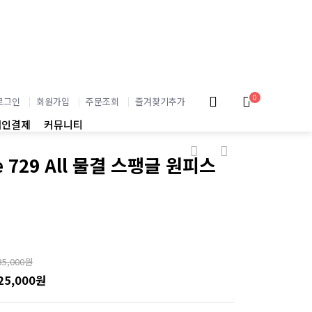
0
로그인
회원가입
주문조회
즐겨찾기추가
개인결제
커뮤니티
e 729 All 물결 스팽글 원피스
35,000원
25,000원