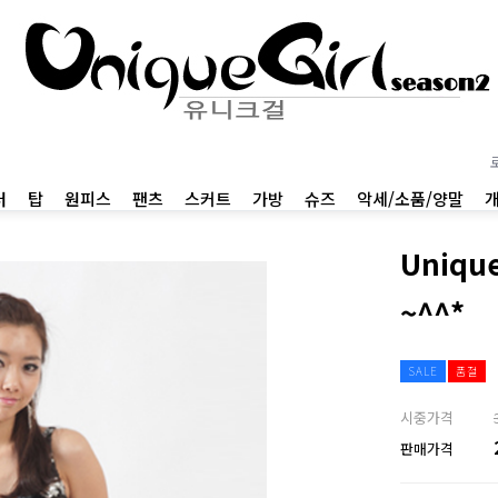
터
탑
원피스
팬츠
스커트
가방
슈즈
악세/소품/양말
Uniqu
~^^*
SALE
품절
시중가격
판매가격