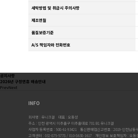
세탁방법 및 취급시 주의사항
제조연월
품질보증기준
A/S 책임자와 전화번호
공지사항
2026년 구정연휴 배송안내
Prev
Next
INFO
회사명 : 유니크걸
대표 : 오동성
주소 : 인천 광역시 미추홀구 미추홀대로 701 B1 유니크걸
사업자 등록번호 : 508-61-93421
통신판매업신고번호 : 2019-인천남동구-
고객센터 : 032-875-5778 / 010-8638-1617
개인정보 보호책임자 : 오동