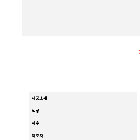
제품소재
색상
치수
제조자