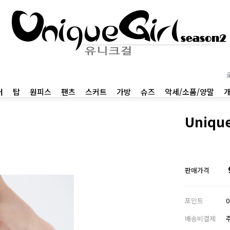
터
탑
원피스
팬츠
스커트
가방
슈즈
악세/소품/양말
Uniqu
판매가격
포인트
배송비결제