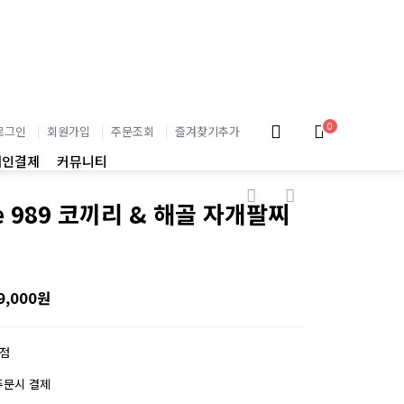
0
로그인
회원가입
주문조회
즐겨찾기추가
개인결제
커뮤니티
e 989 코끼리 & 해골 자개팔찌
9,000원
0점
주문시 결제