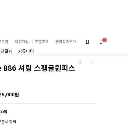
0
로그인
회원가입
주문조회
즐겨찾기추가
개인결제
커뮤니티
e 886 셔링 스팽글원피스
25,000원
200점
주문시 결제