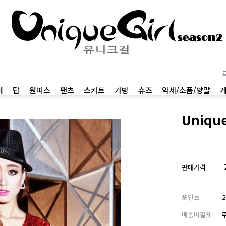
터
탑
원피스
팬츠
스커트
가방
슈즈
악세/소품/양말
Uniqu
판매가격
포인트
배송비결제