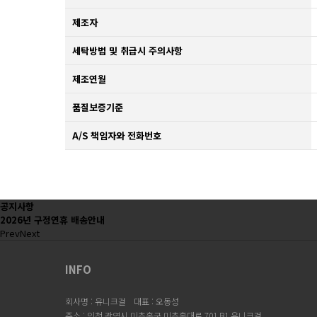
제조자
세탁방법 및 취급시 주의사항
제조연월
품질보증기준
A/S 책임자와 전화번호
공지사항
2026년 구정연휴 배송안내
Prev
Next
INFO
회사명 : 유니크걸
대표 : 오동성
주소 : 인천 광역시 미추홀구 미추홀대로 701 B1 유니크걸