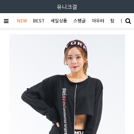
유니크걸
NEW
BEST
세일상품
스팽글
아우터
탑
원피스