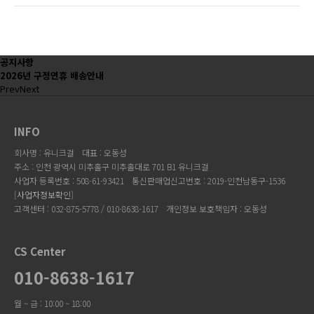
공지사항
2026년 구정연휴 배송안내
Prev
Next
INFO
회사명 : 유니크걸
대표 : 오동성
주소 : 인천 광역시 미추홀구 미추홀대로 701 B1 유니크걸
사업자 등록번호 : 508-61-93421
통신판매업신고번호 : 2019-인천남동구-1536
[
사업자정보확인
]
고객센터 : 032-875-5778 / 010-8638-1617
개인정보 보호책임자 : 오동성
CS Center
010-8638-1617
월 ~ 금 : 10:00 ~ 18:00