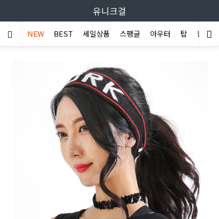
유니크걸
NEW
BEST
세일상품
스팽글
아우터
탑
원피스