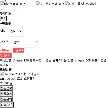
구매기능
닫기
선택옵션
색상
사이즈
장바구니
바로구매
구매하기
이전상품
Unique 130 톰포드61 스팽글 원피스
다음 상품
Unique 608 오프스팽글
박스티
관련상품
Unique 204 드롭 스팽글티
29,000원
상품정보
사용후기
상품문의
배송/교환