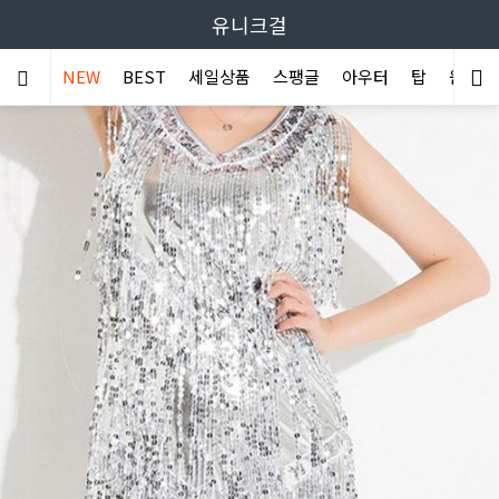
유니크걸
NEW
BEST
세일상품
스팽글
아우터
탑
원피스