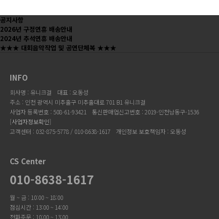
공지사항
2026년 구정연휴 배송안내
2024년 추석연휴 배송안내
★★★ 대회음악작업 및 공연단체복 ★★★
INFO
회사명 : 유니크걸
대표 : 오동성
주소 : 인천 광역시 미추홀구 미추홀대로 701 B1 유니크걸
사업자 등록번호 : 508-61-93421
통신판매업신고번호 : 2019-인천남동구-1536
[
사업자정보확인
]
고객센터 : 032-875-5778 / 010-8638-1617
개인정보 보호책임자 : 오동성
CS Center
010-8638-1617
월 ~ 금 : 10:00 ~ 18:00
점심시간 : 13:00 ~ 14:00
전화주문 : 10:00 ~ 13:00