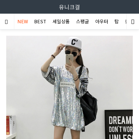
유니크걸
NEW
BEST
세일상품
스팽글
아우터
탑
원피스