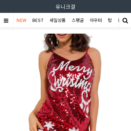
유니크걸
NEW
BEST
세일상품
스팽글
아우터
탑
원피스