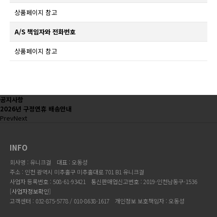
상품페이지 참고
A/S 책임자와 전화번호
상품페이지 참고
공지사항
2026년 구정연휴 배송안내
Prev
Next
INFO
회사명 : 유니크걸
대표 : 오동성
주소 : 인천 광역시 미추홀구 미추홀대로 701 B1 유니크걸
사업자 등록번호 : 508-61-93421
통신판매업신고번호 : 2019-인천남동구-1536
[
사업자정보확인
]
고객센터 : 032-875-5778 / 010-8638-1617
개인정보 보호책임자 : 오동성