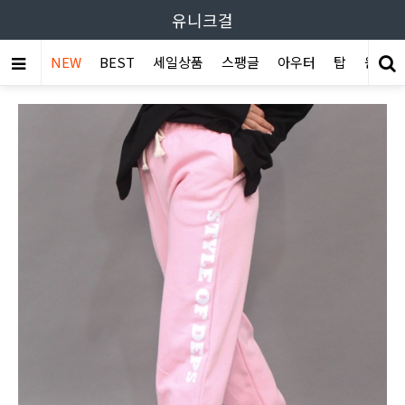
유니크걸
NEW
BEST
세일상품
스팽글
아우터
탑
원피스