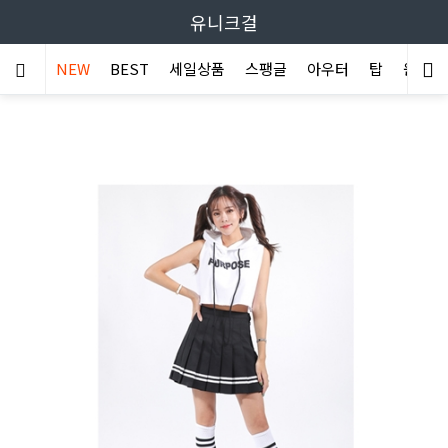
유니크걸
NEW
BEST
세일상품
스팽글
아우터
탑
원피스