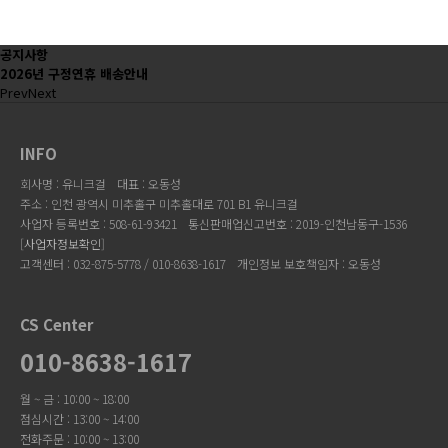
공지사항
2026년 구정연휴 배송안내
Prev
Next
INFO
회사명 : 유니크걸
대표 : 오동성
주소 : 인천 광역시 미추홀구 미추홀대로 701 B1 유니크걸
사업자 등록번호 : 508-61-93421
통신판매업신고번호 : 2019-인천남동구-1536
[
사업자정보확인
]
고객센터 : 032-875-5778 / 010-8638-1617
개인정보 보호책임자 : 오동성
CS Center
010-8638-1617
월 ~ 금 : 10:00 ~ 18:00
점심시간 : 13:00 ~ 14:00
전화주문 : 10:00 ~ 13:00