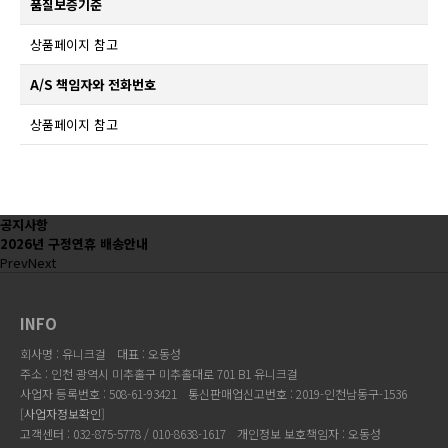
품질보증기준
상품페이지 참고
A/S 책임자와 전화번호
상품페이지 참고
공지사항
2026년 구정연휴 배송안내
Prev
Next
INFO
회사명 : 유니크걸
대표 : 오동성
주소 : 인천 광역시 미추홀구 미추홀대로 701 B1 유니크걸
사업자 등록번호 : 508-61-93421
통신판매업신고번호 : 2019-인천남동구-1536
[
사업자정보확인
]
고객센터 : 032-875-5778 / 010-8638-1617
개인정보 보호책임자 : 오동성