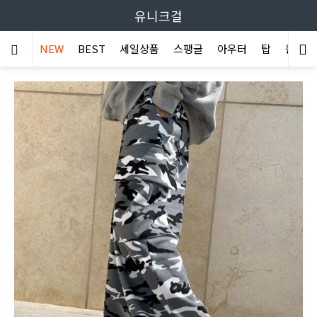
유니크걸
NEW
BEST
세일상품
스팽글
아우터
탑
원피스