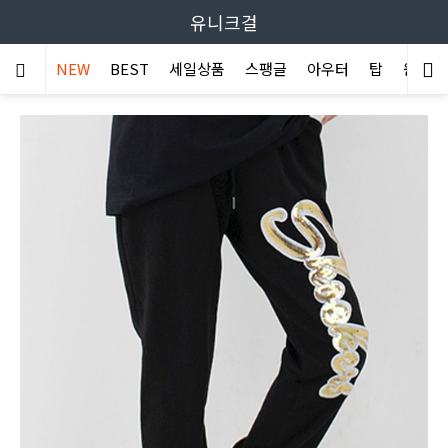
유니크걸
NEW
BEST
세일상품
스팽글
아우터
탑
원피스