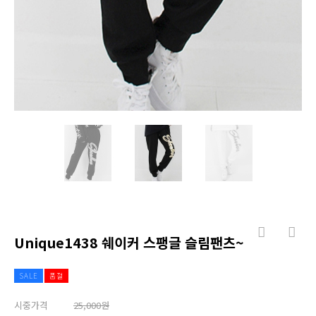
Unique1438 쉐이커 스팽글 슬림팬츠~
SALE
품절
시중가격
25,000원