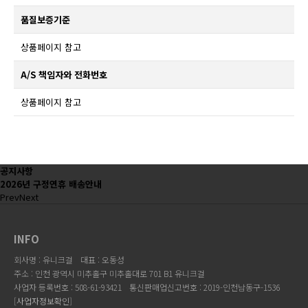
품질보증기준
상품페이지 참고
A/S 책임자와 전화번호
상품페이지 참고
공지사항
2026년 구정연휴 배송안내
Prev
Next
INFO
회사명 : 유니크걸
대표 : 오동성
주소 : 인천 광역시 미추홀구 미추홀대로 701 B1 유니크걸
사업자 등록번호 : 508-61-93421
통신판매업신고번호 : 2019-인천남동구-1536
[
사업자정보확인
]