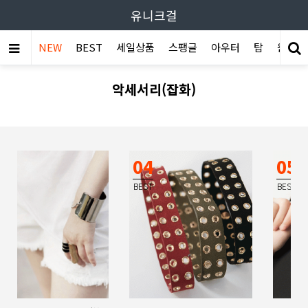
유니크걸
NEW
BEST
세일상품
스팽글
아우터
탑
원피스
악세서리(잡화)
05
06
BEST
BEST