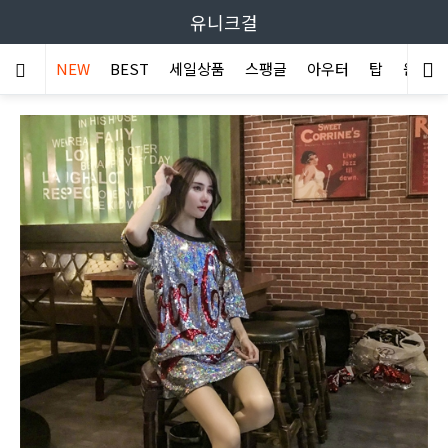
유니크걸
NEW
BEST
세일상품
스팽글
아우터
탑
원피스