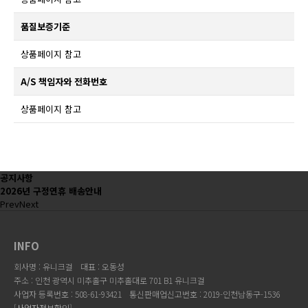
품질보증기준
상품페이지 참고
A/S 책임자와 전화번호
상품페이지 참고
공지사항
2026년 구정연휴 배송안내
Prev
Next
INFO
회사명 : 유니크걸
대표 : 오동성
주소 : 인천 광역시 미추홀구 미추홀대로 701 B1 유니크걸
사업자 등록번호 : 508-61-93421
통신판매업신고번호 : 2019-인천남동구-1536
[
사업자정보확인
]