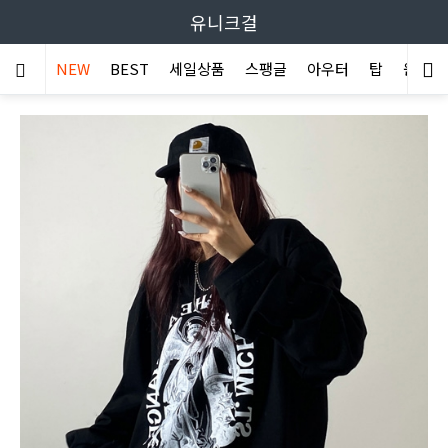
유니크걸
NEW
BEST
세일상품
스팽글
아우터
탑
원피스